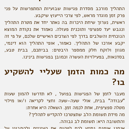
התהליך מורכב מסדרת פגישות שבועיות המתפרשות על פני
פרק זמן מוגדר מראש, לפי צרכי הייעוץ שיקבע.
ראשית, נערוך שיחת היכרות בה נאתר יחד את מטרת התהליך
ונגבש יעד ספציפי ותוכנית פעולה. נאמוד את נקודת המוצא
הנוכחית והשלבים בדרך לפי הצרכים האישיים שלכם, על פי זה
יקבע אורכו של התהליך. כאמור, אופי התהליך הוא דינמי,
מגוון ולוקח חלק ממספר היבטים: בביתכם, בבית טבע,
בסדנאות, בפעילויות העשרה וכמובן בפגישות בינינו.
מה כמות הזמן שעליי להשקיע
בו?
מעבר לזמן של הפגישות בפועל , לא תדרשו להמון שעות
"עבודה" בבית, אולי שעה-שעה וחצי לקריאה ו/או מילוי
מטלה ספציפית, אחת לכמה זמן. השאלה היא אחרת:
מה מידת תשומת הלב שתצטרכו להקדיש לתהליך?
והתשובה היא: תשומת לב גבוהה.
אנחנו אומנם נסייע לכם לפקוח את העיניים ולהתבונן על