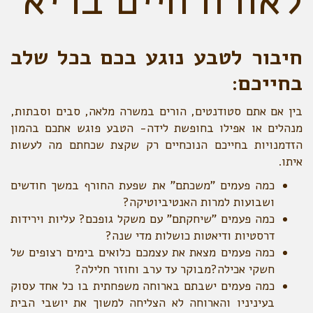
לאורח חיים בריא
חיבור לטבע נוגע בכם בכל שלב
בחייכם:
בין אם אתם סטודנטים, הורים במשרה מלאה, סבים וסבתות,
מנהלים או אפילו בחופשת לידה- הטבע פוגש אתכם בהמון
הזדמנויות בחייכם הנוכחיים רק שקצת שכחתם מה לעשות
איתו.
כמה פעמים "משכתם" את שפעת החורף במשך חודשים
ושבועות למרות האנטיביוטיקה?
כמה פעמים "שיחקתם" עם משקל גופכם? עליות וירידות
דרסטיות ודיאטות כושלות מדי שנה?
כמה פעמים מצאת את עצמכם כלואים בימים רצופים של
חשקי אכילה?מבוקר עד ערב וחוזר חלילה?
כמה פעמים ישבתם בארוחה משפחתית בו כל אחד עסוק
בעיניניו והארוחה לא הצליחה למשוך את יושבי הבית