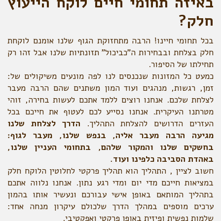
באיזה תחומי חיים לוקח הייעוץ
חלק?
בכל תחומי חיינו! הרבה מתחזוקת הגוף שלנו אומנם לוקחת
חלק בצלחת ובבחירות ה"כביכול" תזונתיות שלנו אבל זהו רק
תחילתו של הסיפור.
כמעט כל המזונות שנכנסים לנו לפה מונעים משיקולים של:
זמן, רגשות, מנהגים ועוד המון משתנים שהם הרבה מעבר
לצלחת שלכם. אנחנו רוצים ללמד אתכם לעשות בחירה, זוהי
מטרתנו העיקרית. אנחנו נסייע לכם לעטוף את חייכם בכל
העזרים הדרושים להצלחת התהליך.
הדרך לצלחת שלנו
מגיעה הרבה מעבר אליה, בנפש שלנו, מעבר לגוף:
בחשקים שלנו והמקור שלהם, בתחומי העניין שלנו,
באהדת הסביבה כלפינו ועוד.
חשוב לציין , התהליך הוא תהליך פרקטי לחלוטין הלוקח חלק
במציאות חייכם מדי יום ומדי רגע נתון. אנחנו נלווה אתכם
בתהליך המותאם באופן אישי עבורכם ונעשיר אותו בהמון
ערכים מוספים במהלך הדרך שלכולם עיקרון מנחה אחד:
שלמות נפשית ופיזית באופן פרקטי ואפקטיבי.