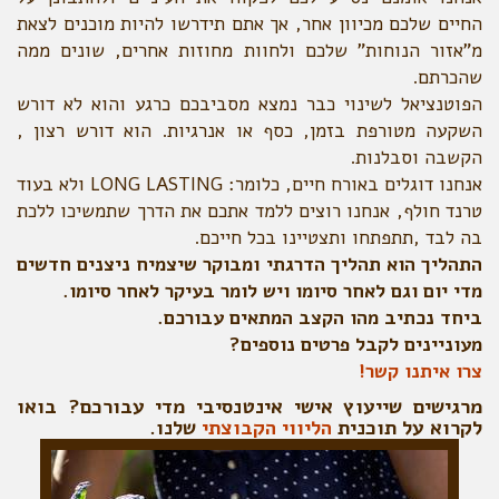
החיים שלכם מכיוון אחר, אך אתם תידרשו להיות מוכנים לצאת
מ"אזור הנוחות" שלכם ולחוות מחוזות אחרים, שונים ממה
שהכרתם.
הפוטנציאל לשינוי כבר נמצא מסביבכם כרגע והוא לא דורש
השקעה מטורפת בזמן, כסף או אנרגיות. הוא דורש רצון ,
הקשבה וסבלנות.
אנחנו דוגלים באורח חיים, כלומר: LONG LASTING ולא בעוד
טרנד חולף, אנחנו רוצים ללמד אתכם את הדרך שתמשיכו ללכת
בה לבד ,תתפתחו ותצטיינו בכל חייכם.
התהליך הוא תהליך הדרגתי ומבוקר שיצמיח ניצנים חדשים
מדי יום וגם לאחר סיומו ויש לומר בעיקר לאחר סיומו.
ביחד נכתיב מהו הקצב המתאים עבורכם.
מעוניינים לקבל פרטים נוספים?
צרו איתנו קשר!
מרגישים שייעוץ אישי אינטנסיבי מדי עבורכם? בואו
לקרוא על תוכנית
הליווי הקבוצתי
שלנו.