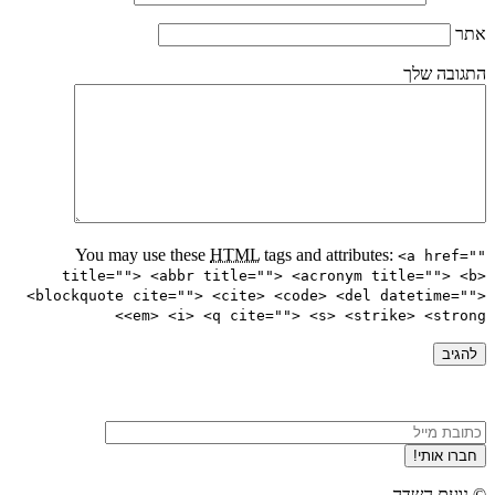
אתר
התגובה שלך
You may use these
HTML
tags and attributes:
<a href=""
title=""> <abbr title=""> <acronym title=""> <b>
<blockquote cite=""> <cite> <code> <del datetime="">
<em> <i> <q cite=""> <s> <strike> <strong>
© נועם השדה