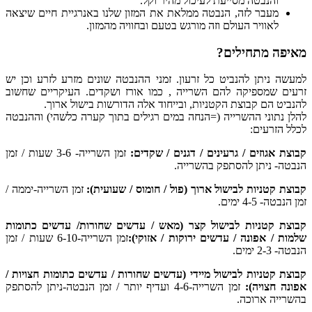
והנבטה מסייעת לעיכול מהיר וקל.
מעבר לזה, הנבטה ממלאת את המזון שלנו באנרגיית חיים שיצאה
לאוויר העולם וזה מורגש בטעם ובחוויה מהמזון.
מאיפה מתחילים?
למעשה ניתן להנביט כל זרעון. זמני ההנבטה שונים מזרע לזרע וכן יש
זרעים שמספיקה להם השרייה , כמו אורז ושקדים. העיקריים שחשוב
להנביט הם קבוצת הקטניות, ובייחוד אלה הדורשות בישול ארוך.
להלן נתוני ההשרייה (=הנחה במים רגילים בתוך קערה כלשהי) וההנבטה
לכלל הזרעים:
קבוצת אגוזים / גרעינים / דגנים / שקדים:
זמן השרייה- 3-6 שעות / זמן
הנבטה- ניתן להסתפק בהשרייה.
קבוצת קטניות לבישול ארוך (פול / חומוס / שעועית):
זמן השרייה-יממה /
זמן הנבטה- 4-5 ימים.
קבוצת קטניות לבישול קצר (מאש / עדשים שחורות/ עדשים כתומות
שלמות / אפונה / עדשים ירוקות / אזוקי):
זמן השרייה-6-10 שעות / זמן
הנבטה- 2-3 ימים.
קבוצת קטניות לבישול מיידי (עדשים שחורות / עדשים כתומות חצויות /
אפונה חצויה):
זמן השרייה-4-6 ועדיף יותר / זמן הנבטה-ניתן להסתפק
בהשרייה ארוכה.