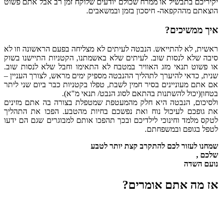
יקיריכם בתבשיל או ממרח שכולם יודעים שלוקח זמן רב אבל אתם פשוט
הוצאתם מההקפאה- חיסכון בזמן ובמשאבים.
איך ממשיכים?
ראשית, לא להתייאש. הנבטה לעיתים לא מצליחה בפעם הראשונה וזו לא
סיבה שלא לנסות שוב. לעיתים שלא באשמתנו, הקטניות התיישנו בשוק
או פשוט תנאי מזג האוויר במטבח לא התאימו וחבל שלא לנסות שוב.
שנית, כדאי להיערך לתהליך ההנבטה מספיק ימים מראש, לצורך העניין –
אם אתם מעוניינים בסיר חמין לשבת, טפלו בקטניות כבר ביום שני ליתר
בטחון(יכול להשתנות בהתאם לסוג הנבט/ תנאי מ"א).
ולסיכום, הנבטה היא חלק מהמעטפת שמטפלת בצורה בה אתם מזינים
את גופכם לעיכול נוח ואת נפשכם בחיות מהטבע. הפכו את התהליך
לטקס מלמד וחינוכי לילדיכם ובכך תהפכו אותם למבוגרים שגם הם ידעו
לטפל בגופם ובמשפחתם.
שמחנו לעזור לכם להתקרב קצת יותר לטבע
שלכם ,
נועם השדה
אז מה אתם אומרים?