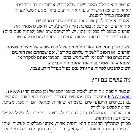
הנבטה היא תהליך מאוד פשוט שלא דורש אביזרי מטבח מיוחדים:
לאחר סיום זמן ההשרייה, נניח את הזרעים בתוך מסננת מעל קערה
התואמת בגודל למסננת.
הקערה אמורה לסנן אליה את הנוזלים שיגירו מהזרעים.
את הזרעים יש לכסות במגבת נקייה (חשוב). יש לדאוג להשאיר את
הזרעים במצב לח בכל זמן נתון. יש להרטיבם שוב ושוב (לפחות פעם ביום)
תחת זרימת מים ולכסות. הלחות התמידית היא זו שגורמת להנבטה.
חשוב לציין תנאי מזג האוויר לעיתים עלולים להשפיע על מהירות צמיחת
הזרעים, אז חשוב "לשמור עליהם מקרוב". אם שכחתם את הזרעים
המונבטים ואין לכם זמן להשתמש בהם– הכניסו אותם למקרר או
הקפאה- זה יאט/ יעצור את התפתחות הנביטה.
חשוב להנביט לפחות עד גודל נבט כפול מגודל הזרע עצמו.
מה עושים עם זה?
הנבטה הופכת את הזרע לאכיל במצבו המבושל וכן במצבו החי (RAW) .
חומוס RAW
ועדשים הם ממרחים נהדרים במצבם החי לאחר ההנבטה.
גם נבטוטים חיים(עדשים כתומות/ שחורות ומאש) הם תוספת מצוינת
ובריאה לסלט או למרק.
את הזרעים המבושלים ניתן להוסיף לקציצות, כממרח, לתבשיל ואפילו
כחטיף בין הארוחות.
מכיוון שתהליך ההנבטה הוא יחסית ארוך, אנחנו ממליצים לעשות אותו
בכמויות גדולות ולאחסן בהקפאה, כך תוכלו בזמן קצר להפתיע את