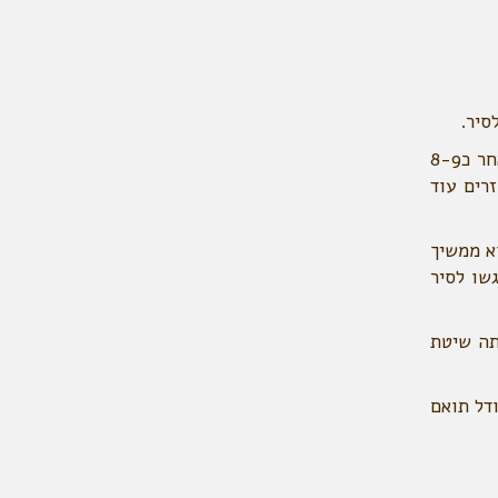
6.זה השלב החשוב בתהליך- פה מתחיל הטיפול הרגשי שלנו בדגן שלנו ומה שיהפוך את הסיר ללא פחות ממושלם! לאחר כ8-9
רים עוד
א ממשיך
שו לסיר
תה שיטת
ודל תואם