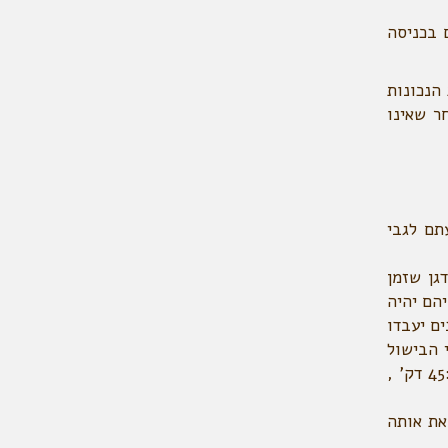
 בכניסה
הנכונות
ר שאינו
תם לגבי
גן שזמן
הם יהיה
ם יעבדו
י הבישול
המקסימלים לדגנים הבאים הם כדלקמן: קינואה ואמרנט- כ:20 דק' , אורז מלא עגול – כ:30 דק' , אורז שחור- כ:45 דק' ,
את אותה