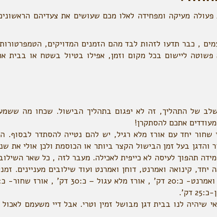
ות פעולה מעיקה ומפחידה לאלו מכם שעושים את צעדיהם הראשונים
עמים , כבר תדעו לזהות לבד מהם הזמנים המדויקים, הטמפרטורות 
 פשוטה ליישום בכל מקום וזמן, אפילו בטיול בשטח או בבית אח
לב של התהליך, זה לא יפגום בתהליך הבישול. שכחו מה ששמע
מעודדים אתכם להסתקרן!
שחור יחד עם אורז מלא רגיל, יש להם נטייה להסתדר לבסוף. הד
 והדגן בעל זמן הבישול הקצר ביותר או הכוסמת ולכן אולי את שני
דה תהפוך לעיסה לא כייפית לאכילה. מעבר לזה , כל שאר השילובי
ה יחד, קינואה ואמרנט, דוחן ואמרנט ועוד שילובים מעניינים. זמנ
י שיהיה לנו בבית דגן מבושל זמין וטרי. אבל דיי משעמם לאכול 