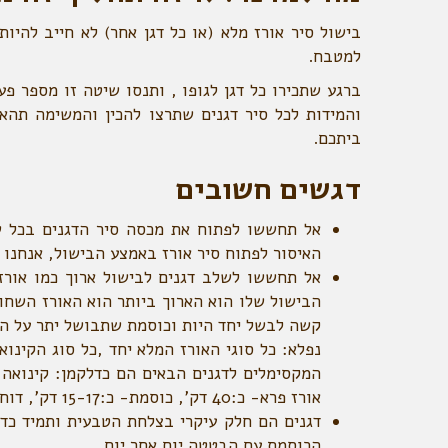
בישול סיר אורז מלא (או כל דגן אחר) לא חייב להי
למטבח.
ברגע שתכירו כל דגן לגופו , ותנסו שיטה זו מספר פ
והמידות לכל סיר דגנים שתרצו להכין והמשימה תהא
ביתכם.
דגשים חשובים
אל תחששו לפתוח את מכסה סיר הדגנים בכל ש
האיסור לפתוח סיר אורז באמצע הבישול, אנחנו 
אל תחששו לשלב דגנים לבישול ארוך כמו אורז 
הבישול שלו הוא הארוך ביותר הוא האורז השחור
קשה לבשל יחד היות וכוסמת שתבושל יתר על המי
נפלא: כל סוגי האורז המלא יחד ,כל סוג הקינוא
אורז פרא- כ:40 דק', כוסמת- כ:15-17 דק', דוחן-כ:25 דק'.
דגנים הם חלק עיקרי בצלחת הטבעית ותמיד כדא
הכוסמת עם הבטטה יום אחר יום.