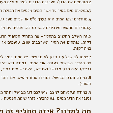
2.מוסיפים את הדגן/ תערובת הדגנים לסיר וקולים מעט את הגרגרים למספר דקות.
3.ממלאים מים בסיר עד אשר המים מכסים את תכולת הסיר, מערבבים.
4.מוודאים שקו המים הוא בערך ס"מ או שניים מעל גובה הדגן. מחכים לרתיחה , רואים שהמים מבעבעים.
5.מורידים מהאש ומעבירים לאש נמוכה. מכסים עם מכסה תואם (אטום)- אפשר להניח נייר סופג (דו שכבתי) בין המכסה לסיר.
דקות, פותחים את הסיר ומערבבים שוב. טועמים או ב
כמה דקות.
7.שימו לב שכל עוד הדגן לא מבושל, יש תמיד בסיר 
את תהליך הבישול בעזרת אדי המים. במידה ולא יהיו
ובידקו האם הדגן מבושל ואם לא , האם יש מים בסיר, 
8.במידה והדגן מבושל, הורידו אותו מהאש. אם נותר
האורז).
9.במידה ונקלעתם למצב שיש לכם דגן מבושל ויותר מד
וסננו את הדגן ממים (נא להכיר- זוהי שיטת הפסטה).
מה למדנו? איזה תחליף זה מ