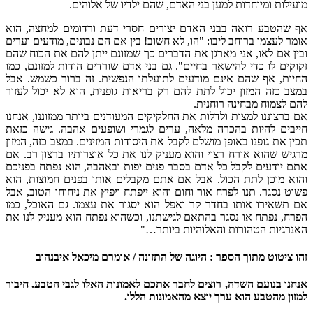
מועילות ומיוחדות למען בני האדם, שהם ילדיו של אלוהים.
אף שהטבע רואה בבני האדם יצורים חסרי דעת ורדומים למחצה, הוא
אומר לעצמו ברוחב ליבו: "הו, לא חשוב! בין אם הם נבונים, מודעים וערים
ובין אם לאו, אני מארגן את הדברים כך שמזונם ייתן להם את הכוח שהם
זקוקים לו כדי להישאר בחיים". גם בני אדם שורדים הודות למזונם, כמו
החיות, אף שהם אינם מודעים לתועלתו הנפשית. זה ברור כשמש. אבל
במצב כזה המזון יכול לתת להם רק בריאות גופנית, הוא לא יכול לעזור
להם לצמוח מבחינה רוחנית.
אם ברצוננו למצות ולדלות את החלקיקים המעודנים ביותר ממזוננו, אנחנו
חייבים להיות בהכרה מלאה, ערים לגמרי ושופעים אהבה. גישה כזאת
תכין את גופנו באופן מושלם לקבל את היסודות המזינים. במצב כזה, המזון
מרגיש שהוא אורח רצוי והוא מעניק לנו את כל אוצרותיו ברצון רב. אם
אתם יודעים לקבל כל אדם בסבר פנים יפות ובאהבה, הוא נפתח בפניכם
והוא מוכן לתת הכול. אבל אם אתם מקבלים אותו בפנים חמוצות, הוא
פשוט נסגר. תנו לפרח אור וחום והוא ייפתח ויפיץ את ניחוחו הטוב, אבל
אם תשאירו אותו בחדר קר ואפל הוא יסגור את עצמו. גם האוכל, כמו
הפרח, נפתח או נסגר בהתאם לגישתנו, וכשהוא נפתח הוא מעניק לנו את
האנרגיות הטהורות והאלוהיות ביותר…"
זהו ציטוט מתוך הספר : היוגה של התזונה / אומרם מיכאל איבנהוב
אנחנו בנועם השדה, רוצים לחבר אתכם לאמונות האלו לגבי הטבע.
חיבור
למזון מהטבע הוא ערך יוצא מהאמונות הללו.