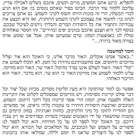
להפליא. כרגע אתם חמוצים, מרים וקשים, אינכם בשלים לאכילה עדיין.
עליכם ללמוד עוד הרבה. הביטו בפרי שאתם נוגסים בו: אם הוא הגיע
לכדי הבשלה, הרי זה בזכות היותו חשוף לקרני השמש. גם אתם צריכים
לנהוג כך: לחשוף את עצמכם לקרני השמש הרוחנית, ואז היא תבצע את
עבודתה ותתמיר את כל היסודות המרים והבלתי ניתנים לעיכול שבכם.
בנוסף לכך היא תצבע אתכם בגוונים יפים ובהירים". זהו המסר שאלוהים
שולח לנו באמצעות המזון. טרם שמעתם אותו, אבל אני שומע אותו
בצורה מאוד ברורה…"
חומר למחשבה
"..כאשר אנחנו אוכלים, האור מדבר אלינו, כי האוכל הוא אור וצליל
מרוכזים ודחוסים. אם מחשבותיכם נודדות כל הזמן, לא תוכלו לשמוע את
"קול" האור. האור לעולם איננו נפרד מהקול: האור שר, האור הוא מוזיקה.
עלינו ללמוד לשמוע את מוזיקת האור כי הוא שר, הוא מדבר. האור הוא
הדיבור האלוהי.
אפשר גם לומר שהתזונה היא מעין קליטת מסרים, מכיוון שכל יצור וכל
דבר פולט קרינות מסוימות, ויש מדיומים שמסוגלים לקלוט את הקרינות
האלה ולפענח אותן. המזון הרי אסף קרינות מכל רחבי היקום: השמש,
הכוכבים וארבעת היסודות הותירו בו עקבות בלתי נראים, אך ממשיים.
הם החדירו לתוכו כל מיני חלקיקים, כוחות ואנרגיות. במזון קיימים גם
עקבות שהושארו על ידי האנשים שעבדו בשדות ובפרדסים או רק עברו
דרכם. כך האוכל יכול לספר לנו על כל חוויותיו. הוא יכול לספר לנו
סיפורים על השמש ועל הכוכבים, על המלאכים ועל הבורא. הוא יכול
לספר לנו על היצורים שדאגו לו יומם ולילה, שמילאו אותו בתכונות