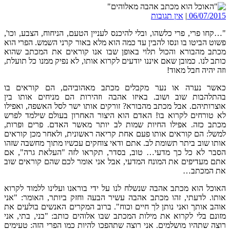
06/07/2015
|
אין תגובות
"…קחו פרי, פרי כלשהו, ובלי להיכנס לעניין הטעם, הניחוח, הצבע, וכו',
פשוט הביטו בו ונסו להבין עד כמה הוא מלא באור קרני השמש. הפרי הוא
מכתב מהבורא והכול תלוי באופן שבו אנו קוראים את המכתב שהוא
כותב לנו. כמובן שאם איננו יודעים לקרוא אותו, לא נפיק ממנו כל תועלת,
וזה יהיה חבל מאוד!
כאשר נערה או נער מקבלים מכתב מאהוביהם, הם קוראים בו
בהתלהבות שוב ושוב. באיזו אהבה וזהירות הם מניחים אותו בין
אוצרותיהם. אבל מכתב מהבורא? זורקים אותו ישר לסל האשפה, ואפילו
לא טורחים לקרוא בו! האדם הוא היצור האחרון בעולם שילמד לפרש
מכתב כזה. אפילו החיות שמות לב יותר מאשר האדם. פרים ופרות,
למשל: הם קוראים אותו פעם אחת קריאה ראשונית, ולאחר מכן קוראים
אותו שוב ביתר תשומת לב. אתם ודאי צוחקים עכשיו מתוך מחשבה שזהו
הסבר לא כל כך מדעי… טוב, בסדר, תקראו לזה "העלאת גרה", אם
אתם מעדיפים את המונח המדעי, אבל אני אומר לכם שהם קוראים שוב
את המכתב…
האוכל הוא מכתב אהבה שנשלח לנו על ידי בוראנו ועלינו ללמוד לקרוא
אותו. לדעתי, זהו מכתב אהבה עשיר הבעה וחזק ביותר, האומר: "אני
אוהב אותך ואני נותן לך חיים וכוח". ברוב המקרים האנשים בולעים את
מזונם בלי לקרוא את מילות המכתב שבו אלוהים כותב: "בני, בתי, אני
רוצה שתהיו מושלמים. אני רוצה שתהפכו להיות כמו הפרי הזה: טעימים