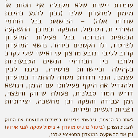
עומדת יישות שלא מקבלת אף חסות או
מימון למועדון שלנו (נכון לרגע כתיבת
שורות אלה) – הנושאת בכל תחומי
האחריות, הטיפול, ההפקה וכמובן ההשקעה
הכספית הכרוכה בכל פעילות המועדון
לפרטיו, ולו הקטנים ביותר. נושא המועדון
קרוב לליבי ונובע מרצון עז ואישי שלי לקרב
ולחבר בין חברותיי הנשים הטבעוניות
כקהילה וכיישויות פרטיות, ביננו לבין
עצמנו, הנני חדורת מטרה להתמיד במועדון
ולהגדיל את היקף פעילותו עם הזמן, הנושא
דורש המון סבלנות, פעולת שיווק והפצה,
זמן עבודה והפקה וכן מחשבה, יצירתיות
ופניות רגשית ופיזית.
לאחר כל הנאמר, גיבשתי מדיניות ביטולים שתואמת את החוק
להגנת הצרכן (
ביטול כרטיס מועדון
+
ביטול עסקה לפני אירוע
)
וכן את ההשקעה במועדון הספציפי שלנו,