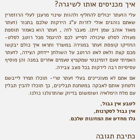
איך מכניסים אותו לשיגרה?
עלי הזעתר יכולים להחליף ולהוות שינוי מרענן לעלי הרוזמרין
שאתם נוהגים אולי לזרות ע"ג הירקות שלכם בתנור (זעתר
מאוד אוהב שמן זית). מעבר לזה , זעתר הוא כאמור תוספת
מעולה לסלט שיכולה לסייע לכם להיגמל מכל רוטב לסלט-
החזיקו קופסת זעתר במגירה במשרד ותראו איך כולם יבקשו
מכם קצת ולאט לאט הרוטב על השולחן יידחק הצידה, לזעתר
האמיתי טעם דומיננטי שמקפיץ טעמים אחרים במנה והן מוסיף
עסיסיות רבה לירקות בכל מצב צבירה.
אם אתם לא מעוניינים בעלי זעתר טרי- תוכלו תמיד לייבשם
ולטחון אותם לאבקה במטחנת תבלינים, כך תוכלו להכין תבלין
עם מלח הימלאיה ושומשום בדיוק שהתרגלנו כולנו.
לטבע אין גבול,
אין גבול לסקרנות,
גלו מחדש את המזונות שלכם.
כתיבת תגובה