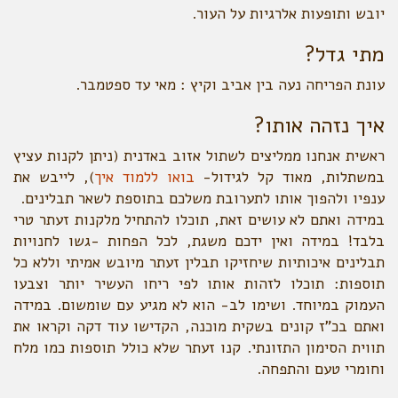
יובש ותופעות אלרגיות על העור.
מתי גדל?
עונת הפריחה נעה בין אביב וקיץ : מאי עד ספטמבר.
איך נזהה אותו?
ראשית אנחנו ממליצים לשתול אזוב באדנית (ניתן לקנות עציץ
במשתלות, מאוד קל לגידול-
בואו ללמוד איך
), לייבש את
ענפיו ולהפוך אותו לתערובת משלכם בתוספת לשאר תבלינים.
במידה ואתם לא עושים זאת, תוכלו להתחיל מלקנות זעתר טרי
בלבד! במידה ואין ידכם משגת, לכל הפחות -גשו לחנויות
תבלינים איכותיות שיחזיקו תבלין זעתר מיובש אמיתי וללא כל
תוספות: תוכלו לזהות אותו לפי ריחו העשיר יותר וצבעו
העמוק במיוחד. ושימו לב- הוא לא מגיע עם שומשום. במידה
ואתם בכ"ז קונים בשקית מוכנה, הקדישו עוד דקה וקראו את
תווית הסימון התזונתי. קנו זעתר שלא כולל תוספות כמו מלח
וחומרי טעם והתפחה.