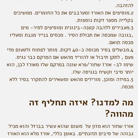
להזהבה.
2.מוסיפים את האורז ומערבבים את כל החומרים. ממשיכים
בקלייה מספר דקות נוספות.
3.מעבירים ללהבה קטנה-בינונית ומוסיפים לסיר- מים
,בגובה שמכסה את תכולת הסיר . מכסים בנייר מגבת ומעליו
מכסה תואם.
4.מבשלים בסיר מכוסה כ-40 דקות. מותר לפתוח ולטעום מדי
פעם , לתקן תיבול או להוריד מהאש אם המרקם כבר נגיס.
שימו לב- אורז שחור/פרא שונה במרקם שלו מאורז לבן, הוא
יותר סיבי וקשיח בנגיסה שלו.
5.במידה ומוכן, מורידים מהאש ומשאירים להתקרר בסיר ללא
מכסה.
מה למדנו? איזה תחליף זה
מהווה?
אורז שחור הוא מזון על משום שהוא עשיר בברזל והוא מכיל
גבוהה של סיבים תזונתיים. באופן כללי, אורז מלא הוא האורז