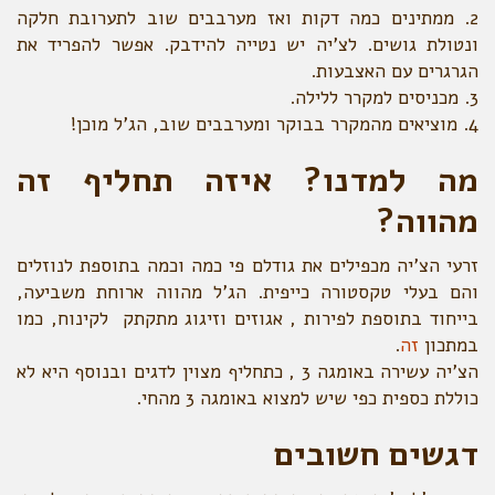
2. ממתינים כמה דקות ואז מערבבים שוב לתערובת חלקה
ונטולת גושים. לצ'יה יש נטייה להידבק. אפשר להפריד את
הגרגרים עם האצבעות.
3. מכניסים למקרר ללילה.
4. מוציאים מהמקרר בבוקר ומערבבים שוב, הג'ל מוכן!
מה למדנו? איזה תחליף זה
מהווה?
זרעי הצ'יה מכפילים את גודלם פי כמה וכמה בתוספת לנוזלים
והם בעלי טקסטורה כייפית. הג'ל מהווה ארוחת משביעה,
בייחוד בתוספת לפירות , אגוזים וזיגוג מתקתק לקינוח, כמו
במתכון
זה
.
הצ'יה עשירה באומגה 3 , כתחליף מצוין לדגים ובנוסף היא לא
כוללת כספית כפי שיש למצוא באומגה 3 מהחי.
דגשים חשובים