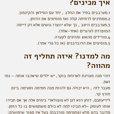
איך מכינים?
1.מערבבים בסיר את החלב , יחד עם הסילאן והקינמון.
2.ממתינים לרתיחה קלה ואז מוסיפים את הדוחן.
3.מערבבים היטב , כך שלא יווצרו גושים אלא רק דייסה
המופרדת לגרגרים (אחד-אחד).
4.מורידים מהאש ומוזגים לקערה.
5.מוסיפים את הדובדבנים (או כל פרי אחר).
מה למדנו? איזה תחליף זה
מהווה?
זוהי מנה מצוינת לארוחת בוקר, יש ילדים שיאהבו אותה – נסו
זאת.
מעבר לזה , היא יכולה גם להוות מנה חמימה וטעימה ביום
חורף קר.
לידיעתכם, דוחן הוא דגן לא פופולארי בימים אלה אך אם תכירו
אותו לעומק –לא תבינו למה לא כולם משתמשים בו כל הזמן.
מדובר בדגן מלא (פחמימה מורכבת) בעל אין ספור שימושים: