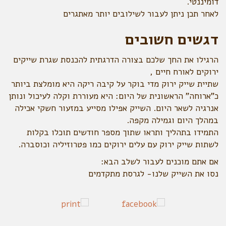
דומיננטי.
לאחר תכן ניתן לעבור לשילובים יותר מאתגרים
דגשים חשובים
הרגילו את החך שלכם בצורה הדרגתית להכנסת שגרת שייקים
ירוקים לאורח חיים ,
שתיית שייק ירוק מדי בוקר על קיבה ריקה היא מומלצת ביותר
כ"ארוחה" הראשונית של היום: היא מעוררת וקלה לעיכול ונותן
אנרגיה לשאר היום. השייק אפילו מסייע במזעור חשקי אכילה
במהלך היום וגמילה מקפה.
התמידו בתהליך ותראו שתוך מספר חודשים תוכלו בקלות
לשתות שייק ירוק עם עלים ירוקים כמו פטרוזיליה וכוסברה.
אם אתם מוכנים לעבור לשלב הבא:
נסו את השייק שלנו- לגרסת מתקדמים